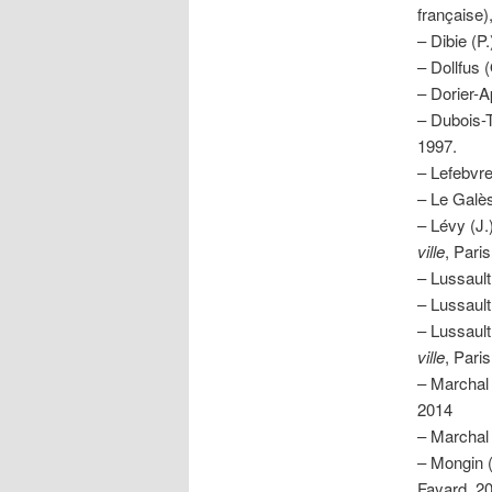
française)
– Dibie (P.
– Dollfus 
– Dorier-Ap
– Dubois-T
1997.
– Lefebvre
– Le Galès
– Lévy (J.
ville
, Pari
– Lussault
– Lussault
– Lussault
ville
, Pari
– Marchal 
2014
– Marchal 
– Mongin 
Fayard, 2