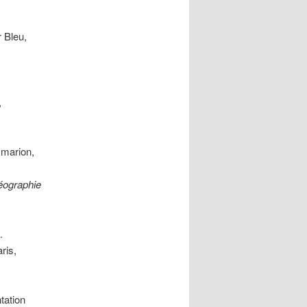
r Bleu,
,
mmarion,
géographie
.
aris,
tation