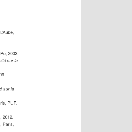
 L’Aube,
 Po, 2003.
aité sur la
09.
té sur la
aris, PUF,
u, 2012.
e
, Paris,