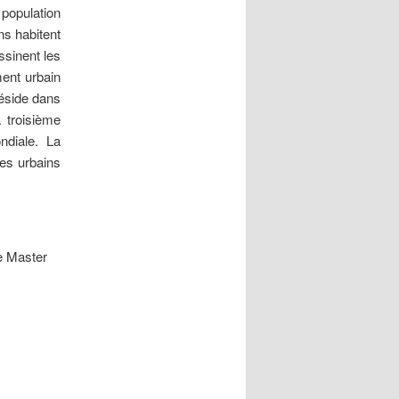
population
ns habitent
ssinent les
ment urbain
réside dans
a troisième
ndiale. La
res urbains
e Master