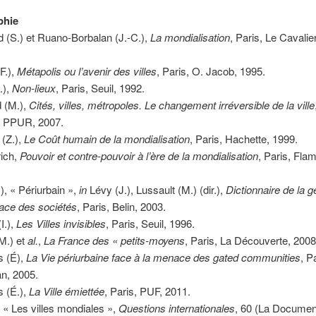
phie
 (S.) et Ruano-Borbalan (J.-C.),
La mondialisation
, Paris, Le Cavalie
F.),
Métapolis ou l’avenir des villes
, Paris, O. Jacob, 1995.
.),
Non-lieux
, Paris, Seuil, 1992.
 (M.),
Cités, villes, métropoles. Le changement irréversible de la ville
 PPUR, 2007.
(Z.),
Le Coût humain de la mondialisation
, Paris, Hachette, 1999.
rich,
Pouvoir et contre-pouvoir à l’ère de la mondialisation
, Paris, Fla
.), « Périurbain »,
in
Lévy (J.), Lussault (M.) (dir.),
Dictionnaire de la 
pace des sociétés
, Paris, Belin, 2003.
I.),
Les Villes invisibles
, Paris, Seuil, 1996.
(M.) et
al.
,
La France des « petits-moyens
, Paris, La Découverte, 2008
 (É),
La Vie périurbaine face à la menace des gated communities
, P
n, 2005.
 (É.),
La Ville émiettée
, Paris, PUF, 2011.
f, « Les villes mondiales »,
Questions internationales
, 60 (La Documen