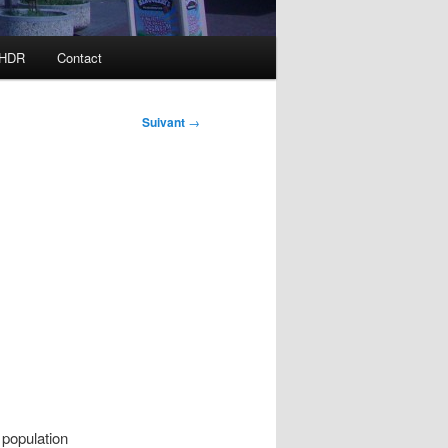
 HDR
Contact
Suivant
→
 population