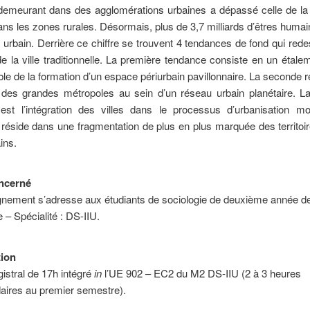
demeurant dans des agglomérations urbaines a dépassé celle de la 
ans les zones rurales. Désormais, plus de 3,7 milliards d’êtres humai
urbain. Derrière ce chiffre se trouvent 4 tendances de fond qui rede
e la ville traditionnelle. La première tendance consiste en un étale
ble de la formation d’un espace périurbain pavillonnaire. La seconde 
n des grandes métropoles au sein d’un réseau urbain planétaire. L
est l’intégration des villes dans le processus d’urbanisation mo
réside dans une fragmentation de plus en plus marquée des territoi
ins.
ncerné
gnement s’adresse aux étudiants de sociologie de deuxième année d
– Spécialité : DS-IIU.
tion
stral de 17h intégré
in
l’UE 902 – EC2 du M2 DS-IIU (2 à 3 heures
ires au premier semestre).