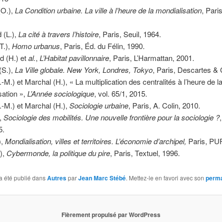
(O.),
La Condition urbaine. La ville à l’heure de la mondialisation
, Paris
 (L.),
La cité à travers l’histoire
, Paris, Seuil, 1964.
T.),
Homo urbanus
, Paris, Éd. du Félin, 1990.
 (H.) et
al.
,
L’Habitat pavillonnaire
, Paris, L’Harmattan, 2001.
(S.),
La Ville globale. New York, Londres, Tokyo
, Paris, Descartes & 
-M.) et Marchal (H.), « La multiplication des centralités à l’heure de l
sation »,
L’Année sociologique
, vol. 65/1, 2015.
.-M.) et Marchal (H.),
Sociologie urbaine
, Paris, A. Colin, 2010.
),
Sociologie des mobilités. Une nouvelle frontière pour la sociologie ?
5.
),
Mondialisation, villes et territoires. L’économie d’archipel,
Paris, PUF
.),
Cybermonde, la politique du pire
, Paris, Textuel, 1996.
a été publié dans
Autres
par
Jean Marc Stébé
. Mettez-le en favori avec son
perma
Fièrement propulsé par WordPress