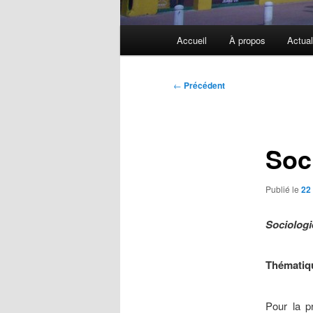
Menu
Accueil
À propos
Actual
principal
Navigation
←
Précédent
des
articles
Soci
Publié le
22
Sociologi
Thématiq
Pour la pr