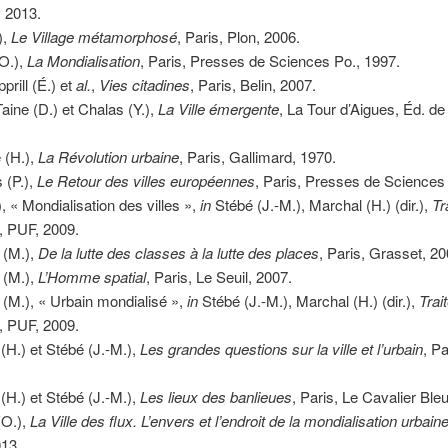
, 2013.
),
Le Village métamorphosé
, Paris, Plon, 2006.
(O.),
La Mondialisation
, Paris, Presses de Sciences Po., 1997.
prill (É.) et
al.
,
Vies citadines
, Paris, Belin, 2007.
aine (D.) et Chalas (Y.),
La Ville émergente
, La Tour d’Aigues, Éd. de
 (H.),
La Révolution urbaine
, Paris, Gallimard, 1970.
 (P.),
Le Retour des villes européennes
, Paris, Presses de Sciences
), « Mondialisation des villes »,
in
Stébé (J.-M.), Marchal (H.) (dir.),
Tr
s, PUF, 2009.
 (M.),
De la lutte des classes à la lutte des places
, Paris, Grasset, 20
 (M.),
L’Homme spatial
, Paris, Le Seuil, 2007.
 (M.), « Urbain mondialisé »,
in
Stébé (J.-M.), Marchal (H.) (dir.),
Trai
s, PUF, 2009.
(H.) et Stébé (J.-M.),
Les grandes questions sur la ville et l’urbain
, P
(H.) et Stébé (J.-M.),
Les lieux des banlieues
, Paris, Le Cavalier Ble
(O.),
La Ville des flux. L’envers et l’endroit de la mondialisation urbain
013