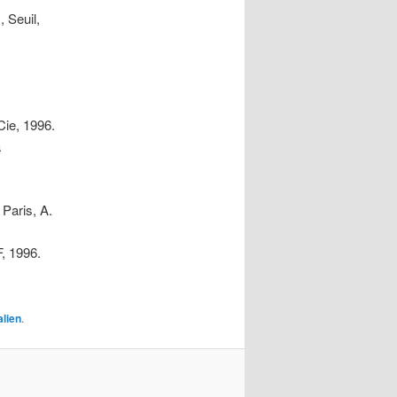
, Seuil,
Cie, 1996.
a
, Paris, A.
, 1996.
lien
.