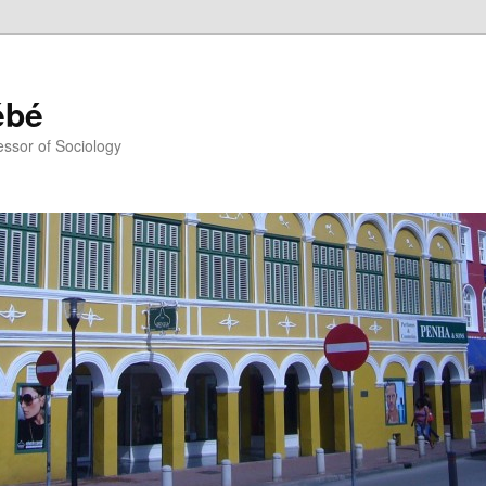
ébé
essor of Sociology