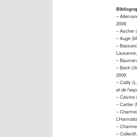
Bibliogra
– Allemand
2008.
– Ascher (
– Augé (M
– Bassand
Lausanne,
– Bauman 
– Beck Ul
2009.
– Cailly (L
et de l’es
– Calvino (
– Cartier 
– Charmes
L’Harmatta
– Charmes
– Collecti