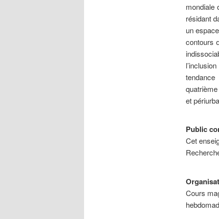
mondiale 
résidant d
un espace 
contours d
indissocia
l’inclusio
tendance 
quatrième 
et périurba
Public co
Cet ensei
Recherche 
Organisa
Cours magi
hebdomada