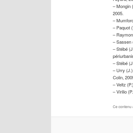
– Mongin 
2005.
– Mumford
– Paquot (
– Raymond
– Sassen 
– Stébé (J.
périurbani
– Stébé (J
– Urry (J.
Colin, 200
– Veltz (P.
– Virilio (P
Ce contenu 