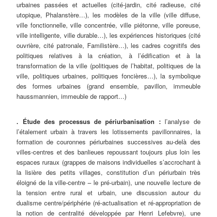
urbaines passées et actuelles (cité-jardin, cité radieuse, cité
utopique, Phalanstère…), les modèles de la ville (ville diffuse,
ville fonctionnelle, ville concentrée, ville piétonne, ville poreuse,
ville intelligente, ville durable…), les expériences historiques (cité
ouvrière, cité patronale, Familistère…), les cadres cognitifs des
politiques relatives à la création, à l’édification et à la
transformation de la ville (politiques de l’habitat, politiques de la
ville, politiques urbaines, politiques foncières…), la symbolique
des formes urbaines (grand ensemble, pavillon, immeuble
haussmannien, immeuble de rapport…)
. Étude des processus de périurbanisation :
l’analyse de
l’étalement urbain à travers les lotissements pavillonnaires, la
formation de couronnes périurbaines successives au-delà des
villes-centres et des banlieues repoussant toujours plus loin les
espaces ruraux (grappes de maisons individuelles s’accrochant à
la lisière des petits villages, constitution d’un périurbain très
éloigné de la ville-centre – le pré-urbain), une nouvelle lecture de
la tension entre rural et urbain, une discussion autour du
dualisme centre/périphérie (ré-actualisation et ré-appropriation de
la notion de centralité développée par Henri Lefebvre), une