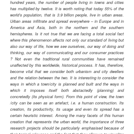
hundred years, the number of people living in towns and cities
has multiplied by twelve. It is worth noting that today 55% of the
world’s population, that is 3.9 billion people, live in urban areas.
Urban areas infiltrate and spread everywhere – in Europe and in
America and Asia, both in the northern and the southern
hemispheres. Is it not true that we are facing a total social fact
where this phenomenon affects not only our standard of living but
also our way of life, how we see ourselves, our way of doing and
thinking, our way of communicating and our consumer practices
? Not even the traditional rural communities have remained
unaffected by this worldwide, historical process. It has, therefore,
become vital that we consider both urbanism and city dwellers
and the relation between the two. It is interesting to consider the
ways in which a town/city is planned and built and the ways in
which it imposes itself both abstactedly (planning) and
concretedly (its physical form). From this point of view, the town
/city can be seen as an artefact, i.e. a human construction. Its
creation, its productivity, its usage and even its spread has a
certain heuristic interest. Among the many facets of this human
creation that represents the urban world, the importance of three
research projects should be particularly emphasised because of